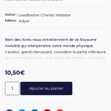
Auteur :
Leadbeater Charles Webster
Editeur :
Adyar
Bien des livres nous entretiennent de ce Royaume
invisible qui interpénètre notre monde physique.
L'auteur, grand clairvoyant, considère la partie inférieure
de ce monde inconnu. Il en fait la description, puis parle
de ses habitants, humains vivants et morts, non
humains, artificiels. Puis il aborde les phénomènes
10,50
€
supraphysiques.
Ajouter au panier