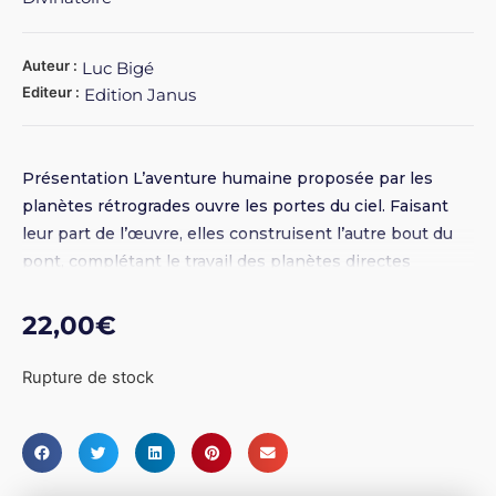
Auteur :
Luc Bigé
Editeur :
Edition Janus
Présentation L’aventure humaine proposée par les
planètes rétrogrades ouvre les portes du ciel. Faisant
leur part de l’œuvre, elles construisent l’autre bout du
pont, complétant le travail des planètes directes
occupées à agir dans le monde. Ainsi, l’invisible se
rapproche pas à pas du visible afin que se maintienne
22,00
€
l’équilibre de l’univers. Les planètes directes
appartiennent au grand jour, les planètes rétrogrades
Rupture de stock
explorent la nuit. Que serait l’un sans l’autre? L’analyse
de la boucle de rétrogradation permet de comprendre la
rétrogradation des planètes comme un processus de
transformation intérieure et non plus comme un