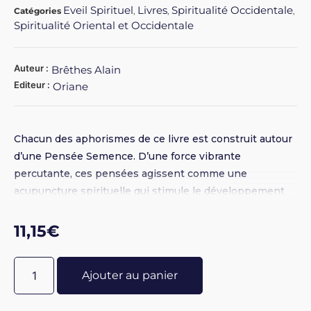
Eveil Spirituel
Livres
Spiritualité Occidentale
Catégories
,
,
,
Spiritualité Oriental et Occidentale
Auteur :
Brêthes Alain
Editeur :
Oriane
Chacun des aphorismes de ce livre est construit autour
d’une Pensée Semence. D’une force vibrante
percutante, ces pensées agissent comme une
acupuncture spirituelle qui stimule le développement
harmonieux du cœur et de l’esprit de l’être en
croissance. Ces valeurs spirituelles résonneront dans
11,15
€
vos sphères de manifestation pour en élever la
vibration. Format poche 11,5 x 18 - 154 pages
Ajouter au panier