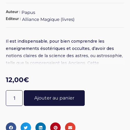
Auteur :
Papus
Editeur :
Alliance Magique (livres)
Il est indispensable, pour bien comprendre les
enseignements ésotériques et occultes, d’avoir des
notions claires de la science des astres, ou astrosophie,
telle que la comprenaient les Anciens. Cette
connaissance est également fort utile pour saisir les
travaux des astrologues contemporains, qui négligent
12,00
€
souvent de rappeler des données élémentaires qu’ils
supposent connues de tous les lecteurs. Voilà pourquoi
Ajouter au panier
Papus écrivit ce court ouvrage incontournable : afin de
permettre aux débutants comme à tous les chercheurs
qui souhaitent se plon­ger plus intensément dans
l’océan de connaissances occultes et astrologiques
d’acquérir rapidement les notions nécessaires (ou plus