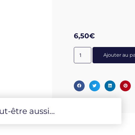
6,50
€
Ajouter au p
-être aussi...