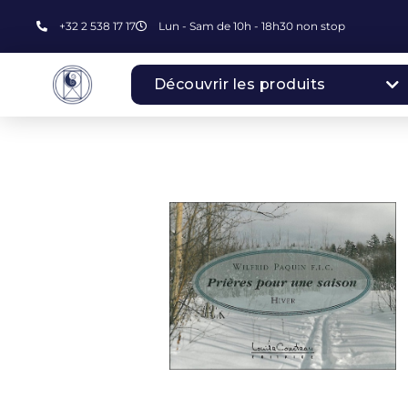
+32 2 538 17 17
Lun - Sam de 10h - 18h30 non stop
Découvrir les produits