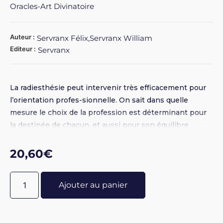
Oracles-Art Divinatoire
Auteur :
Servranx Félix,Servranx William
Editeur :
Servranx
La radiesthésie peut intervenir très efficacement pour
l’orientation profes-sionnelle. On sait dans quelle
mesure le choix de la profession est déterminant pour
la destinée de chacun, et aussi pour son équilibre
physique que psychique. Pour vous orienter et orienter
aussi les autres.
20,60
€
Ajouter au panier