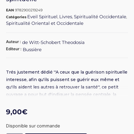
EAN
9782900219249
Eveil Spirituel
Livres
Spiritualité Occidentale
Catégories
,
,
,
Spiritualité Oriental et Occidentale
Auteur :
de Witt-Schobert Theodosia
Editeur :
Bussière
Trés justement dédié ''A ceux que la guérison spirituelle
interesse, afin qu'ils puissent se guérir eux même et
qu'ils aident les autres à retrouver la santé'', ce petit
ouvrage a pour but d'indiquer la pensée centrale, la
cause mentale de certaines maladies et de donner en
détail les pensées et les paroles de guérison qui
9,00
€
peuvent être employées pour déraciner ces maladies.
Disponible sur commande