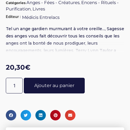
Anges - Fées - Créatures
Encens - Rituels -
Catégories
,
Purification
Livres
,
Editeur :
Médicis Entrelacs
Tel un ange gardien murmurant à votre oreille..., Sagesse
des anges vous fait découvrir tous les conseils que les
anges ont la bonté de nous prodiguer, leurs
encouragements, leurs lumières. Terry Lynn Taylor a
publié aux États-Unis plusieurs best-sellers sur les
anges gardiens.
20,30
€
Ajouter au panier