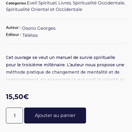
Eveil Spirituel
Livres
Spiritualité Occidentale
Catégories
,
,
,
Spiritualité Oriental et Occidentale
Auteur :
Osorio Georges
Editeur :
Télètes
Cet ouvrage se veut un manuel de survie spirituelle
pour le troisième millénaire. L’auteur nous propose une
méthode pratique de changement de mentalité et de
comportement, en apprenant ce que sont la volonté, la
sagesse authentique, la méditation et l’expérience
intérieure.
15,50
€
Ajouter au panier