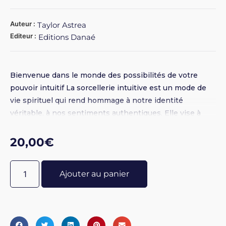
Auteur :
Taylor Astrea
Editeur :
Editions Danaé
Bienvenue dans le monde des possibilités de votre
pouvoir intuitif La sorcellerie intuitive est un mode de
vie spirituel qui rend hommage à notre identité
véritable, à nos sentiments authentiques. Elle vise à
créer une spiritualité qui réponde à la spécificité de
notre âme. Elle nous encourage à trouver notre voie
20,00
€
intérieure, à la nourrir et à la suivre où qu’elle puisse
nous mener. Dans la première partie de ce guide, Astrea
Ajouter au panier
Taylor, forte de dizaines d’années d’expériences, vous
livre les bases énergétiques de toute sorcellerie
intuitive. Elle vous aidera à libérer votre âme, à
développer votre intuition et à évaluer les échanges