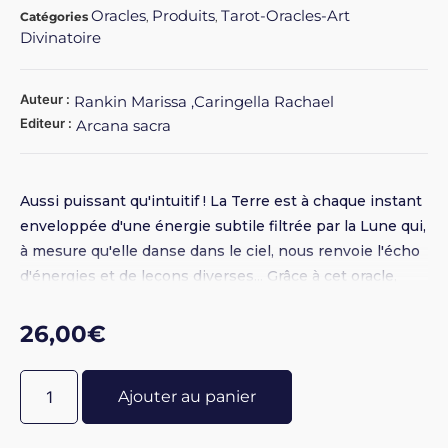
Oracles
Produits
Tarot-Oracles-Art
Catégories
,
,
Divinatoire
Auteur :
Rankin Marissa ,Caringella Rachael
Editeur :
Arcana sacra
Aussi puissant qu'intuitif ! La Terre est à chaque instant
enveloppée d'une énergie subtile filtrée par la Lune qui,
à mesure qu'elle danse dans le ciel, nous renvoie l'écho
d'énergies et de leçons diverses... Grâce à cet oracle,
vous pourrez puiser à tout moment dans vos cycles et
schémas, avec Dame Luna pour guide personnel !
26,00
€
Introspection magie lunaire et développement spirituel,
tout y est ! Au coeur de cet oracle, éclairez vos
Ajouter au panier
profondeurs et rééquilibrez votre énergie... Cet Oracle
de 56 cartes, tout en rondeur, est composé de 3