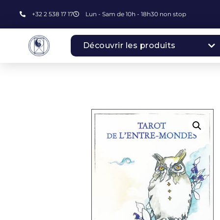
+32 2 538 17 17
Lun - Sam de 10h - 18h30 non stop
Découvrir les produits