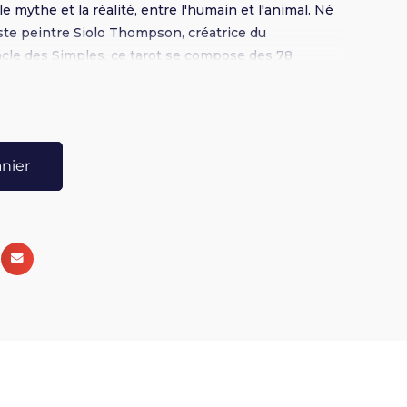
e mythe et la réalité, entre l'humain et l'animal. Né
iste peintre Siolo Thompson, créatrice du
racle des Simples, ce tarot se compose des 78
t le système du Rider-Waite-Smith. Le livre qui
fre des explications sur chaque carte, ainsi que de
plantes, les planètes et le règne animal.
tage ses connaissances qui raviront tant les novices
anier
sser de l'autre côté du miroir et ouvrir les portes
yage initiatique commence !