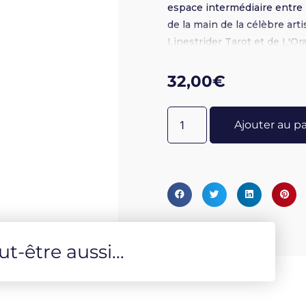
espace intermédiaire entre l
de la main de la célèbre art
Linestrider Tarot et de L'O
arcanes traditionnels suivan
accompagne ce jeu unique of
32,00
€
nouvelles analogies sur les 
Passionnée, l'auteure y par
Ajouter au p
que les plus érudits. Osez pa
de l'entre-mondes, votre vo
-être aussi...