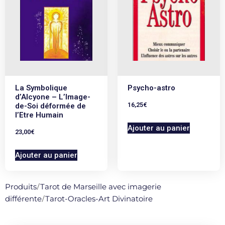
La Symbolique
Psycho-astro
d’Alcyone – L’Image-
16,25
€
de-Soi déformée de
l’Etre Humain
Ajouter au panier
23,00
€
Ajouter au panier
Produits
/
Tarot de Marseille avec imagerie
différente
/
Tarot-Oracles-Art Divinatoire