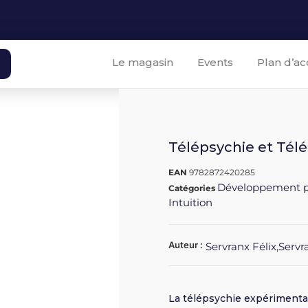
Le magasin
Events
Plan d’ac
Télépsychie et Tél
EAN
9782872420285
Développement p
Catégories
Intuition
Auteur :
Servranx Félix,Serv
La télépsychie expérimentale