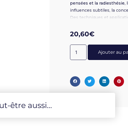
pensées et la radiesthésie, l
influences subtiles, la con
Des techniques et applicati
20,60
€
Ajouter au p
-être aussi...