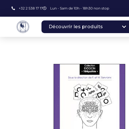
+32 2 538 17 17
Lun - Sam de 10h - 18h30 non stop
Découvrir les produits