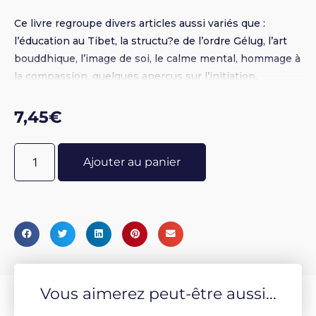
Ce livre regroupe divers articles aussi variés que :
l’éducation au Tibet, la structu?e de l’ordre Gélug, l’art
bouddhique, l’image de soi, le calme mental, hommage à
la compassion, quelques aperçus sur l’initiation,
l’introduction à l’initiation de Kalacakra, qu’est-ce que le
nirvana ?, géographie et histoire de Shambala, l’imagerie
7,45
€
bouddhique et son influence dans la pensée indienne
et tibétaine, etc.
Ajouter au panier
Vous aimerez peut-être aussi...