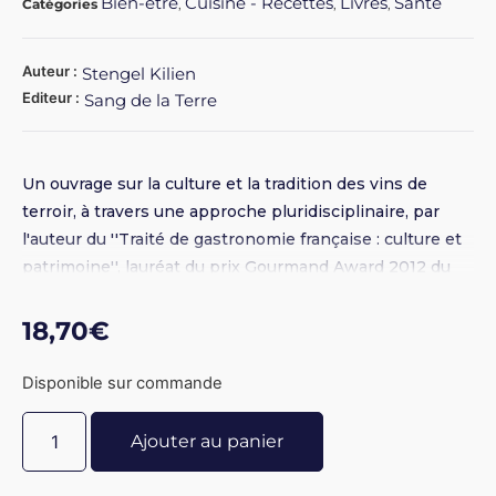
Bien-être
Cuisine - Recettes
Livres
Santé
Catégories
,
,
,
Auteur :
Stengel Kilien
Editeur :
Sang de la Terre
Un ouvrage sur la culture et la tradition des vins de
terroir, à travers une approche pluridisciplinaire, par
l'auteur du ''Traité de gastronomie française : culture et
patrimoine'', lauréat du prix Gourmand Award 2012 du
meilleur livre sur la cuisine française. Le vin français est
reconnu et salué unanimement pour sa qualité et sa
18,70
€
diversité. Cet ouvrage, émaillé d'approches culturelles,
scientifiques, techniques, économiques, artistiques,
Disponible sur commande
politiques, géographiques ou historiques du vin, a pour
but de faire découvrir ce qu'est un bon vin . Nous
Ajouter au panier
appelons souvent bon vin ce qui se conforme à ce que
désire chacun d'entre nous. Or contrairement à ce que