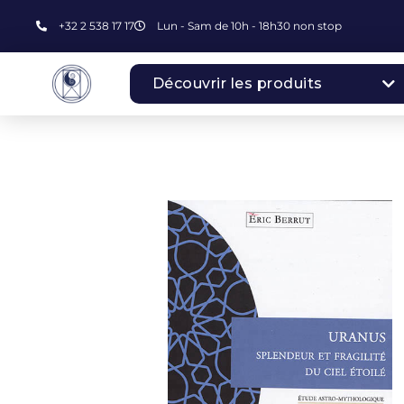
+32 2 538 17 17
Lun - Sam de 10h - 18h30 non stop
Découvrir les produits