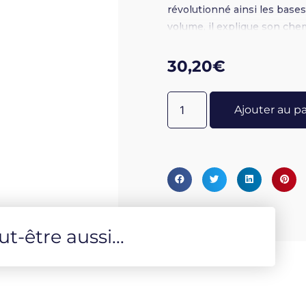
révolutionné ainsi les bases
volume, il explique son che
30,20
€
Ajouter au p
-être aussi...