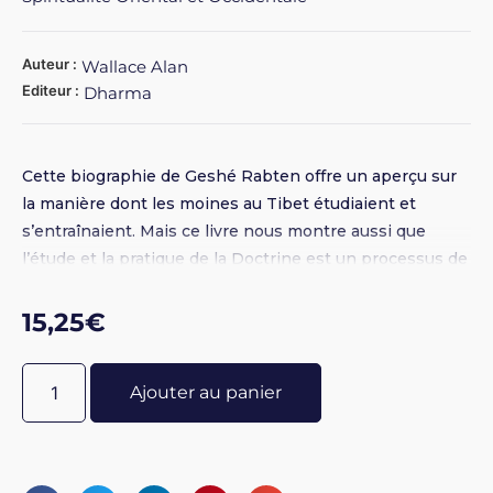
Auteur :
Wallace Alan
Editeur :
Dharma
Cette biographie de Geshé Rabten offre un aperçu sur
la manière dont les moines au Tibet étudiaient et
s’entraînaient. Mais ce livre nous montre aussi que
l’étude et la pratique de la Doctrine est un processus de
longue haleine nécessitant énormément de patience et
une ferme détermination. Sont étudiés : les pratiques
15,25
€
préliminaires, le renoncement, l’esprit d’éveil, le calme
mental et la vue pénétrante.
Ajouter au panier