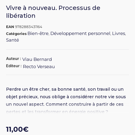
Vivre à nouveau. Processus de
libération
EAN
9782883431164
Bien-être
Développement personnel
Livres
Catégories
,
,
,
Santé
Auteur :
Viau Bernard
Editeur :
Recto Verseau
Perdre un être cher, sa bonne santé, son travail ou un
objet précieux, nous oblige à considérer notre vie sous
un nouvel aspect. Comment construire à partir de ces
pertes et les transformer en énergie positive ?
Agrémenté de nombreux exemples, l’auteur nous
propose des pistes de réflexion précises et ouvertes
11,00
€
pour nous aider à grandir et à vivre libéré.