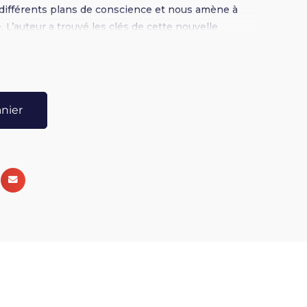
différents plans de conscience et nous amène à
. L’auteur a trouvé les clés de cette nouvelle
ct avec les dauphins.
anier