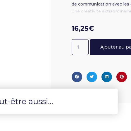
de communication avec les 
une créativité extraordinaire
communication par le conta
16,25
€
Ajouter au p
-être aussi...