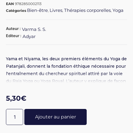
EAN
9782850002113
Bien-être
Livres
Thérapies corporelles
Yoga
Catégories
,
,
,
Auteur :
Varma S. S.
Editeur :
Adyar
Yama et Niyama, les deux premiers éléments du Yoga de
Patanjali, donnent la fondation éthique nécessaire pour
l'entraînement du chercheur spirituel attiré par la voie
du Raja Yoga ou Yoga Royal. L’auteur y explique de façon
très simple comment une vie correcte est la pratique
indispensable pour qui aspire à la sérénité mentale.
5,30
€
Ajouter au panier