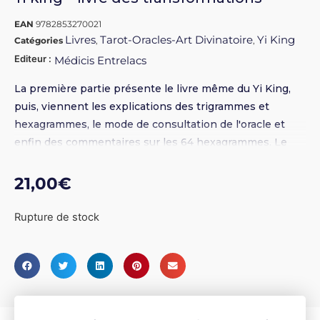
EAN
9782853270021
Livres
Tarot-Oracles-Art Divinatoire
Yi King
Catégories
,
,
Editeur :
Médicis Entrelacs
La première partie présente le livre même du Yi King,
puis, viennent les explications des trigrammes et
hexagrammes, le mode de consultation de l'oracle et
enfin des commentaires sur les 64 hexagrammes. Le
livre le plus complet sur le sujet, jamais égalé. Version
brochée
21,00
€
Rupture de stock