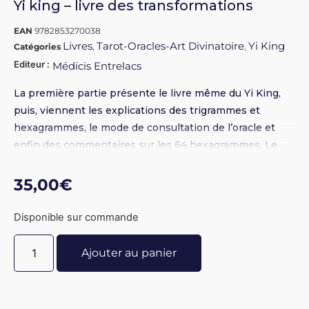
Yi king – livre des transformations
EAN
9782853270038
Livres
Tarot-Oracles-Art Divinatoire
Yi King
Catégories
,
,
Editeur :
Médicis Entrelacs
La première partie présente le livre même du Yi King,
puis, viennent les explications des trigrammes et
hexagrammes, le mode de consultation de l’oracle et
enfin des commentaires sur les 64 hexagrammes. Le
livre le plus complet sur le sujet, jamais égalé. Version
reliée
35,00
€
Disponible sur commande
Ajouter au panier