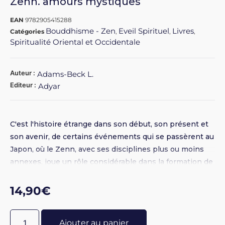
Zenn. amours mystiques
EAN
9782905415288
Bouddhisme - Zen
Eveil Spirituel
Livres
Catégories
,
,
,
Spiritualité Oriental et Occidentale
Auteur :
Adams-Beck L.
Editeur :
Adyar
C'est l'histoire étrange dans son début, son présent et
son avenir, de certains événements qui se passèrent au
Japon, où le Zenn, avec ses disciplines plus ou moins
annexes, joue un rôle considérable dans la formation de
l'élite morale et spirituelle de ce pays. C'est aussi un
magnifique roman d'amour.
14,90
€
Ajouter au panier