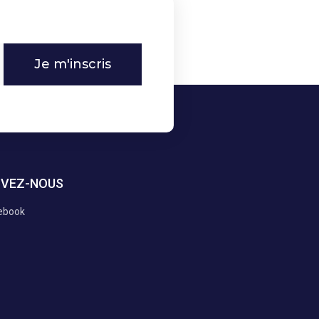
Je m'inscris
IVEZ-NOUS
ebook