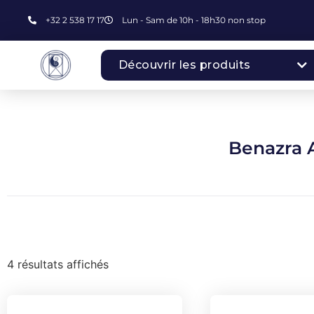
+32 2 538 17 17
Lun - Sam de 10h - 18h30 non stop
Découvrir les produits
Benazra 
4 résultats affichés