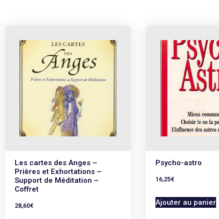
Les cartes des Anges –
Psycho-astro
Prières et Exhortations –
16,25
€
Support de Méditation –
Coffret
Ajouter au panier
28,60
€