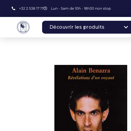
+32 2 538 17 17
Lun - Sam de 10h - 18h30 non stop
Découvrir les produits