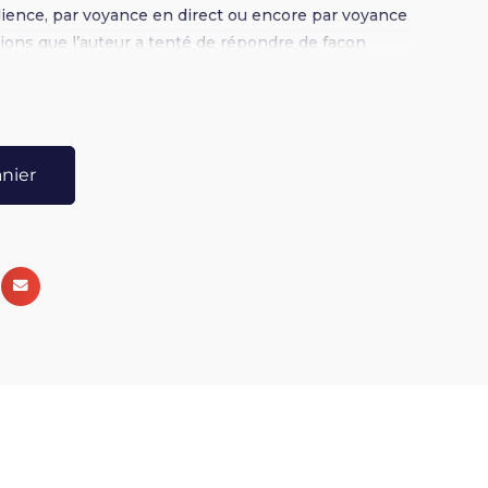
ience, par voyance en direct ou encore par voyance
ions que l’auteur a tenté de répondre de façon
nt sur des cas réels où l’anonymat est strictement
156 pages
anier