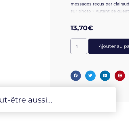
messages reçus par clairaud
sur photo ? Autant de quest
claire et précise en se basa
respecté. Broché 14 x 22 - 
13,70
€
Ajouter au p
-être aussi...