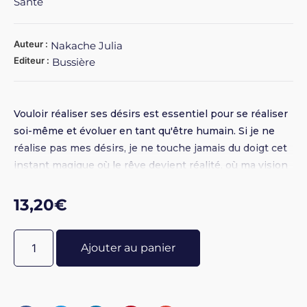
Santé
Auteur :
Nakache Julia
Editeur :
Bussière
Vouloir réaliser ses désirs est essentiel pour se réaliser
soi-même et évoluer en tant qu'être humain. Si je ne
réalise pas mes désirs, je ne touche jamais du doigt cet
instant magique où le rêve devient réalité, où ma vision
prend forme devant mes yeux, me mettant ainsi face à
mon potentiel créateur. 44 clés pour réaliser ses désirs
13,20
€
vous donnera des outils inspirants pour vous connecter
à votre pouvoir de réalisation. Ces clés vont élargir votre
Ajouter au panier
conscience et vous rappeler à quel point il est aisé
d'ouvrir les vannes de votre créativité afin de faire
coïncider vos désirs avec votre réalité. Obtenir ce qu'on
désire est notre droit le plus naturel et n'est pas