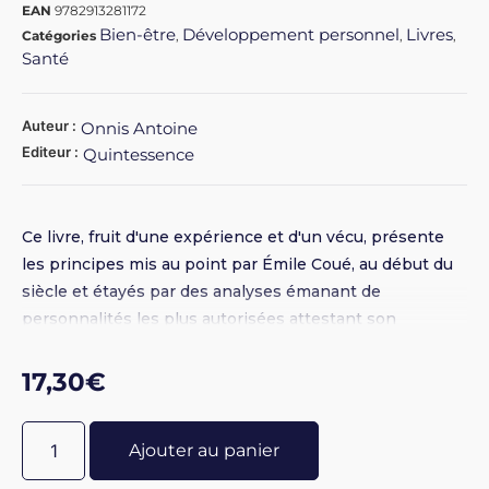
EAN
9782913281172
Bien-être
Développement personnel
Livres
Catégories
,
,
,
Santé
Auteur :
Onnis Antoine
Editeur :
Quintessence
Ce livre, fruit d'une expérience et d'un vécu, présente
les principes mis au point par Émile Coué, au début du
siècle et étayés par des analyses émanant de
personnalités les plus autorisées attestant son
indiscutable efficacité dans la lutte contre les affections
tant physiques que morales. Livre pratique permettant
17,30
€
au lecteur d'expérimenter immédiatement les effets de
la méthode Coué. Broché 15 x 23 - 172 pages
Ajouter au panier