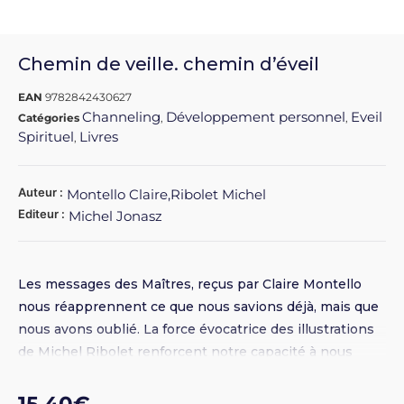
Chemin de veille. chemin d’éveil
EAN
9782842430627
Channeling
Développement personnel
Eveil
Catégories
,
,
Spirituel
Livres
,
Auteur :
Montello Claire,Ribolet Michel
Editeur :
Michel Jonasz
Les messages des Maîtres, reçus par Claire Montello
nous réapprennent ce que nous savions déjà, mais que
nous avons oublié. La force évocatrice des illustrations
de Michel Ribolet renforcent notre capacité à nous
laisser imprégner de leur pouvoir. Ouvrage co-édité
avec Michel Jonasz. Michel Jonasz nous invite à nous