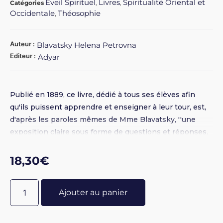
Eveil Spirituel
Livres
Spiritualité Oriental et
Catégories
,
,
Occidentale
Théosophie
,
Auteur :
Blavatsky Helena Petrovna
Editeur :
Adyar
Publié en 1889, ce livre, dédié à tous ses élèves afin
qu'ils puissent apprendre et enseigner à leur tour, est,
d'après les paroles mêmes de Mme Blavatsky, ''une
exposition claire sous forme de questions et réponses,
de la morale, de la science et de la philosophie pour
l'étude desquelles la Société Théosophique fut fondée''.
18,30
€
Ajouter au panier