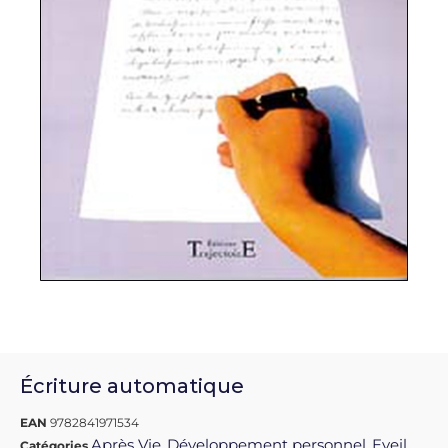
Écriture automatique
EAN
9782841971534
Après Vie
Développement personnel
Eveil
Catégories
,
,