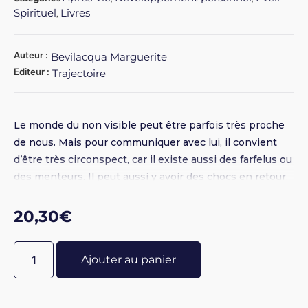
Spirituel
Livres
,
Auteur :
Bevilacqua Marguerite
Editeur :
Trajectoire
Le monde du non visible peut être parfois très proche
de nous. Mais pour communiquer avec lui, il convient
d’être très circonspect, car il existe aussi des farfelus ou
des menteurs. Il peut aussi y avoir des chocs en retour,
dangereux pour ceux qui ne se méfient pas. L’auteur
nous livre de précieux conseils à respecter avant
20,30
€
d’essayer de communiquer avec l’au-delà.
Ajouter au panier