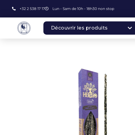
+32 2 538 17 17
Lun - Sam de 10h - 18h30 non stop
Découvrir les produits