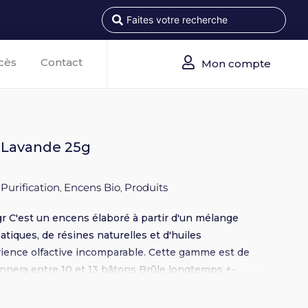
cès
Contact
Mon compte
 Lavande 25g
 Purification
Encens Bio
Produits
,
,
r C'est un encens élaboré à partir d'un mélange
tiques, de résines naturelles et d'huiles
rience olfactive incomparable. Cette gamme est de
onnera entre 10 et 13 bâtons Brûle longtemps +-
 labélisation Ecocert garantit : L’utilisation de
d’ingrédients d’origine naturels ou biologiques, la