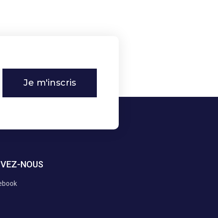
Je m'inscris
IVEZ-NOUS
ebook