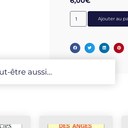
6,00
€
mise en place de procédés 
l’environnement, l’absence
Ajouter au p
totale grâce à une liste com
traçabilité ininterrompue to
un emballage entièrement re
hésiter
-être aussi...