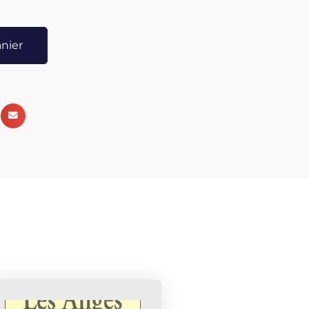
de production et de transformation respectueux de
 d’Ingrédients pétrochimiques, une transparence
anier
plète d'ingrédients sur l'étiquetage, ainsi qu'une
ut au long de la chaîne de production. Sans oublier
cyclable et biodégradable. À découvrir sans