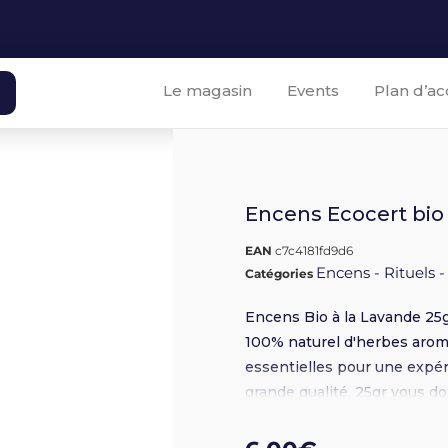
Le magasin
Events
Plan d’ac
Encens Ecocert bio
EAN
c7c4181fd9d6
Encens - Rituels -
Catégories
Encens Bio à la Lavande 25g
100% naturel d'herbes aroma
essentielles pour une expé
grande qualité. 25gr vous d
75min Certifié Bio Ecocert La
ressources renouvelables et 