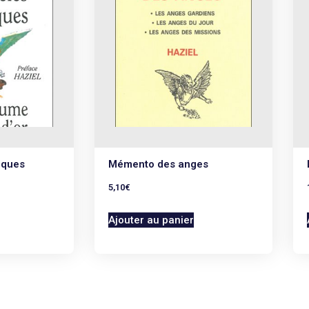
iques
Mémento des anges
5,10
€
Ajouter au panier