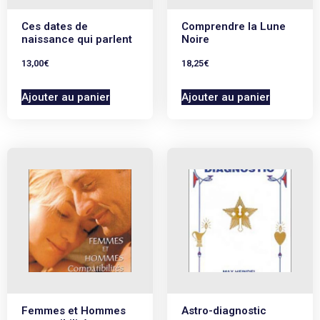
(JPL) et des calculs
Ces dates de
Comprendre la Lune
lunaires les plus élaborés
naissance qui parlent
Noire
13,00
€
18,25
€
(BDL). Elle sont
complétées avec les
Ajouter au panier
Ajouter au panier
positions toutes les 48h
des astéroïdes Cérès,
Pallas, Junon, Vesta,
Chiron et des
planétoïdes récemment
découverts: Haumea,
Quaoar, Makemake,
Orcus, Sedna et Eris.
Femmes et Hommes
Astro-diagnostic