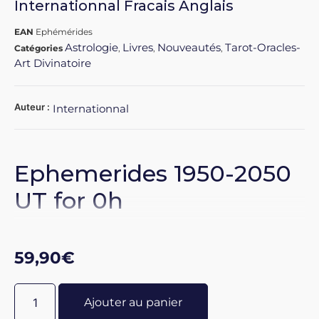
Internationnal Fracais Anglais
EAN
Ephémérides
Astrologie
Livres
Nouveautés
Tarot-Oracles-
Catégories
,
,
,
Art Divinatoire
Auteur :
Internationnal
Ephemerides 1950-2050
UT for 0h
Version combiné
59,90
€
Francais Anglais
Cette nouvelle édition
Ajouter au panier