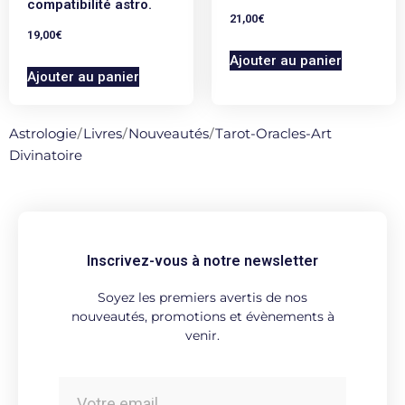
compatibilité astro.
21,00
€
Les longitudes des
19,00
€
Ajouter au panier
luminaires sont
Ajouter au panier
arrondies à la seconde
Astrologie
/
Livres
/
Nouveautés
/
Tarot-Oracles-Art
d'arc pour permettre le
Divinatoire
calcul précis des
révolutions solaires et
lunaires. Le tableau du
Inscrivez-vous à notre newsletter
mouvement quotidien
Soyez les premiers avertis de nos
du Soleil et de la Lune
nouveautés, promotions et évènements à
venir.
("24h MOTION") permet
à toute heure de