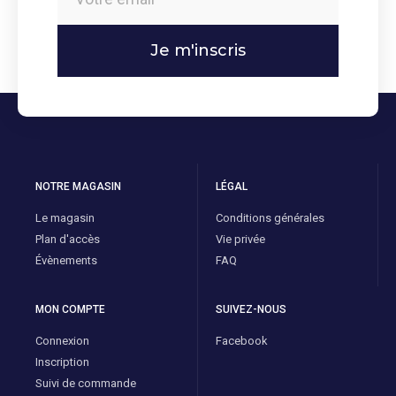
déterminer la longitude
avec précision sans
Je m'inscris
calculatrice, par une
simple addition de
valeurs données dans les
tables d'interpolation
NOTRE MAGASIN
LÉGAL
(placées en début
Le magasin
Conditions générales
Plan d'accès
Vie privée
d'ouvrage pour une
Évènements
FAQ
utilisation facilité).
MON COMPTE
SUIVEZ-NOUS
Une mise en page qui
Connexion
Facebook
offre une meilleure
Inscription
Suivi de commande