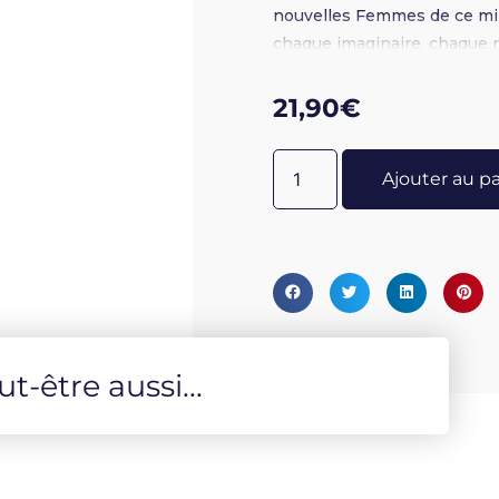
nouvelles Femmes de ce millé
chaque imaginaire, chaque
Archétype universel, Mythe
la flamme des multiples facet
21,90
€
elle est splendeur et magni
entre l'humain et le divin. 
Ajouter au p
sommes tous les enfants de l
appel résonne en nous car n
invite à la célébration de la
fantaisie, légèreté, danse
monde et chants d'intérior
chaque Femme. Un album am
-être aussi...