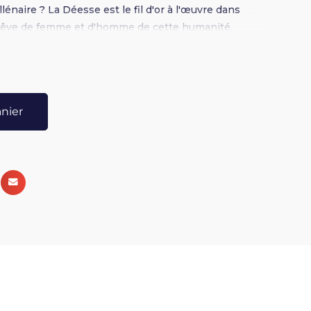
naire ? La Déesse est le fil d'or à l'œuvre dans
 rêve de femme et d'homme de cette humanité.
, Mère cosmique, Muse, Fée, Gaia… la Déesse porte
tes de l'amour et de la création. Solaire et lunaire,
ficence, pont de grâce, de beauté et de puissance
La Déesse est l'étape rêvée de l'humain, car nous
anier
a Déesse. Aujourd'hui, elle s'éveille en chacun, son
ous avons à la manifester. Souveraine, elle nous
 Vie et de l'Amour. Douceur et intensité, extase, paix,
, rayonnement…Cette promenade sensible de voix du
ité témoigne que la Déesse est en puissance en
ple, puissant et enveloppant.