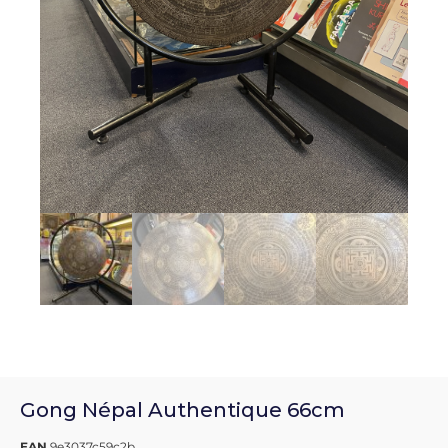
Gong Népal Authentique 66cm
EAN
9e3037c59c2b