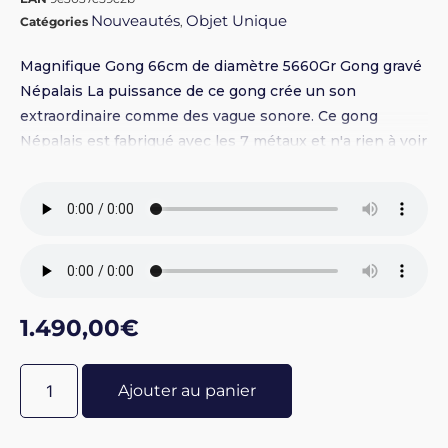
Nouveautés
Objet Unique
Catégories
,
Magnifique Gong 66cm de diamètre 5660Gr Gong gravé
Népalais La puissance de ce gong crée un son
extraordinaire comme des vague sonore. Ce gong
Népalais est fabriqué avec les 7 métaux et n'a rien à voir
avec les gong Chinois etc... Il procure un son
incomparable. Une seule pièce en stock, vendu sans le
pied en métal.
1.490,00
€
Ajouter au panier