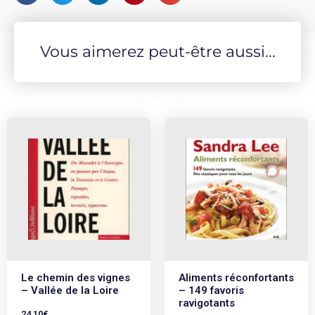
Dans cet ouvrage, Cécile Giret vous emmène à la
découverte du super héros qui sommeille en vous. Au fil
Vous aimerez peut-être aussi...
des pages, vous prendrez conscience de vos facultés
latentes, tout en explorant les différentes facettes de
votre personnalité, grâce à de nombreux exercices
pratiques.
Dans ce monde de plus en plus instable, la confiance
en soi et l’intuition sont des qualités indispensables
pour faire face aux défis du quotidien et pour
transformer votre existence en révélant votre
authenticité aux yeux de tous.
Infos :
189 pages, 152 x 202 mm, 280g
Parution :
mai 2021
Le chemin des vignes
Aliments réconfortants
– Vallée de la Loire
– 149 favoris
ravigotants
24,10
€