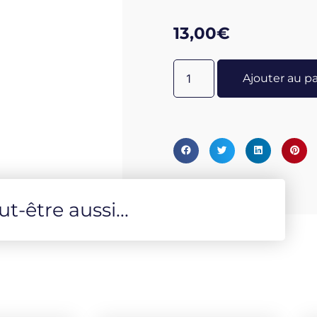
des enfants.
13,00
€
Ajouter au p
-être aussi...