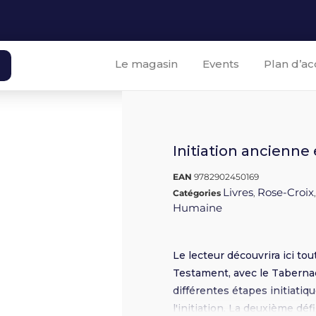
Le magasin
Events
Plan d’ac
Initiation ancienne
EAN
9782902450169
Livres
Rose-Croix
Catégories
,
Humaine
Le lecteur découvrira ici to
Testament, avec le Tabernac
différentes étapes initiatiq
l'initiation. La deuxième déf