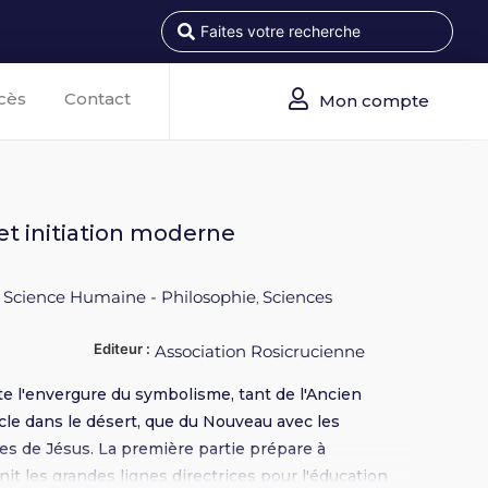
cès
Contact
Mon compte
 et initiation moderne
Science Humaine - Philosophie
Sciences
,
,
Editeur :
Association Rosicrucienne
ute l'envergure du symbolisme, tant de l'Ancien
le dans le désert, que du Nouveau avec les
ues de Jésus. La première partie prépare à
init les grandes lignes directrices pour l'éducation