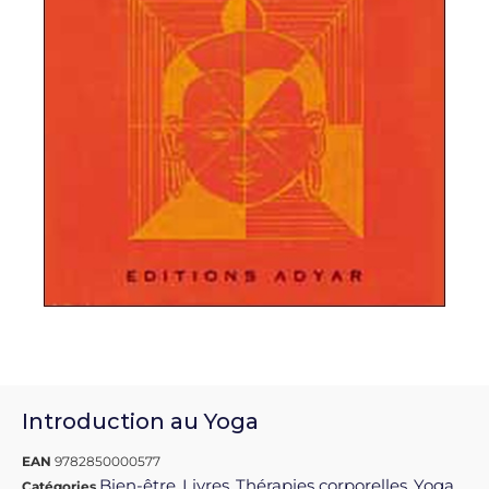
Introduction au Yoga
EAN
9782850000577
Bien-être
Livres
Thérapies corporelles
Yoga
Catégories
,
,
,