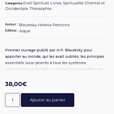
Eveil Spirituel
Livres
Spiritualité Oriental et
Catégories
,
,
Occidentale
Théosophie
,
Auteur :
Blavatsky Helena Petrovna
Editeur :
Adyar
Premier ouvrage publié par H.P. Blavatsky pour
apporter au monde, qui les avait oubliés, les principes
essentiels sous-jacents à tous les systèmes
philosophiques de jadis. Le lecteur trouvera dans ces
pages une mine de renseignements sur la Magie, la
Kabbale, l'Alchimie, les mondes invisibles, la
38,00
€
Cosmogonie ésotérique, la constitution occulte de
l'homme, les fondements de l'Astrologie, etc.
Ajouter au panier