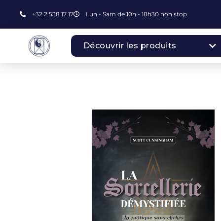
+32 2 538 17 17
Lun - Sam de 10h - 18h30 non stop
Découvrir les produits