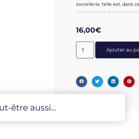
sorcellerie, telle est, dans 
Cunningham, auteur incontou
année où la première mouture 
pas un antichristianisme ou
16,00
€
controversée et incomprise 
maléfiques de Satan. Elle e
Ajouter au p
des centaines de milliers de
globe. Des personnes qui pa
énergies naturelles de la te
des changements positifs. R
primitive, et la Wicca, ainsi 
rituels dans un style bienvei
Cunningham.
-être aussi...