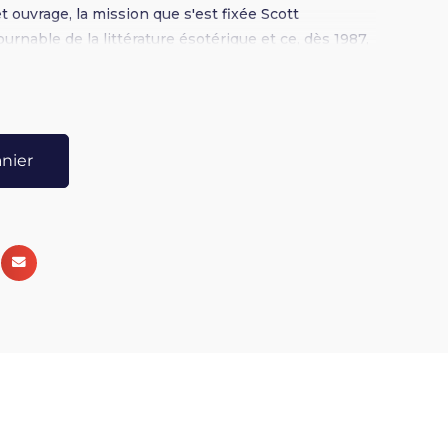
cet ouvrage, la mission que s'est fixée Scott
rnable de la littérature ésotérique et ce, dès 1987,
de ce livre a vu le jour. Non, la sorcellerie n'est
 une antireligion. Non, cette pratique encore
aujourd'hui n'est pas l'apanage des adorateurs
st une religion et une forme de magie pratiquée par
anier
 personnes saines de corps et d'esprit à travers le
rviennent simplement à ressentir et à utiliser les
rre et de leur corps pour enrichir leur vie en créant
e(découvrez) la magie populaire, ancestrale et
que leur histoire, leurs règles, leurs outils et leurs
llant et limpide, très caractéristique de Scott