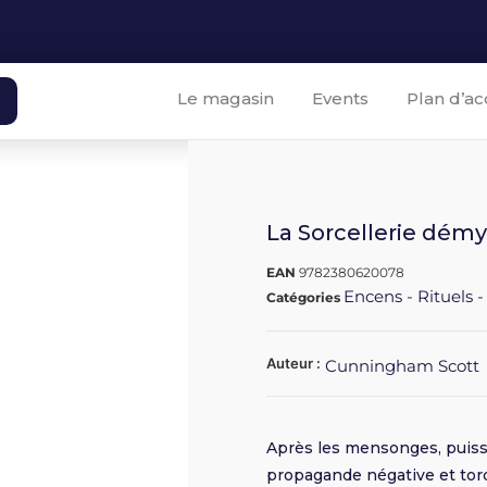
Le magasin
Events
Plan d’ac
La Sorcellerie démys
EAN
9782380620078
Encens - Rituels -
Catégories
Auteur :
Cunningham Scott
Après les mensonges, puisse
propagande négative et tord