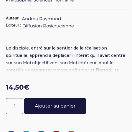
,
Auteur :
Andrea Raymund
Editeur :
Diffusion Rosicrucienne
Le disciple, entré sur le sentier de la réalisation
spirituelle, apprend à déplacer l’intérêt qu’il avait centré
sur son Moi objectif vers son Moi intérieur, dont le
contrôle va progressivement s’affirmer et l’introduire
dans de nouveaux domaines de conscience. Les
premiers pas du néophyte, l’épreuve initiale, l’initiation,
14,50
€
le disciple dans l’action, l’épreuve du feu...
Ajouter au panier