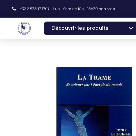
+32 2 538 17 17
Lun - Sam de 10h - 18h30 non stop
Découvrir les produits