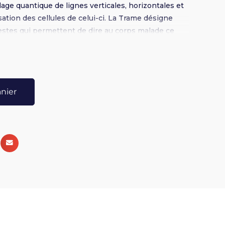
ge quantique de lignes verticales, horizontales et
isation des cellules de celui-ci. La Trame désigne
estes qui permettent de dire au corps malade ce
nt l'initiative. Ces exercices visent à créer une
 notre corps et l’Univers.
anier