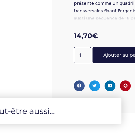
présente comme un quadrilla
transversales fixant l'organ
aussi une séquence de 16 g
qu'il doit faire en lui laissa
meilleure cohabitation entre
14,70
€
Ajouter au p
-être aussi...