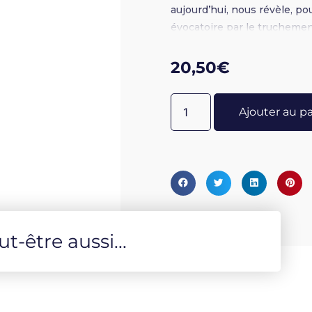
aujourd’hui, nous révèle, po
évocatoire par le truchemen
minéral.
20,50
€
Ajouter au p
-être aussi...