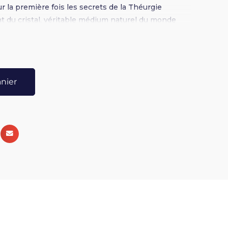
ur la première fois les secrets de la Théurgie
t du cristal, véritable médium naturel du monde
anier