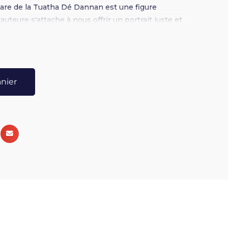
are de la Tuatha Dé Dannan est une figure
uteure s'attache à nous offrir un portrait juste et
 sa place dans notre société actuelle et à nous
 spirituellement avec lui.
anier