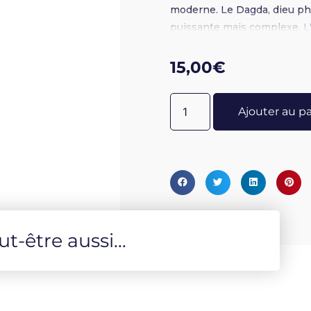
moderne. Le Dagda, dieu ph
puissante mais complexe. L'a
une réflexion pertinente sur
livrer les clés pour cheminer
15,00
€
Ajouter au p
-être aussi...