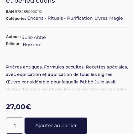
et bénédictions
EAN
9782850900112
Encens - Rituels - Purification
Livres
Magie
Catégories
,
,
Auteur :
Julio Abbé
Editeur :
Bussière
Prières antiques, Formules occultes, Recettes spéciales,
avec explication et application de tous les signes.
Œuvre considérable pour laquelle l'Abbé Julio avait
recherché dans les rituels les plus secrets des remèdes
spirituels à tous les maux qui portent atteinte à la santé
et aux biens des personnes : possession, obsession,
27,00
€
philtres d'amour et aussi d'envoûtement. Les
exorcismes en sont les meilleurs remèdes.
Ajouter au panier