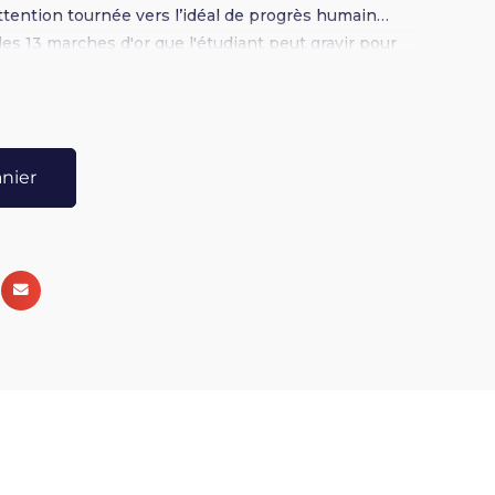
attention tournée vers l’idéal de progrès humain…
es 13 marches d'or que l'étudiant peut gravir pour
la divine sagesse.
anier