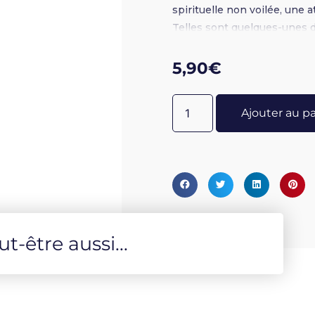
spirituelle non voilée, une 
Telles sont quelques-unes d
s'élever jusqu'au temple de 
5,90
€
Ajouter au p
-être aussi...