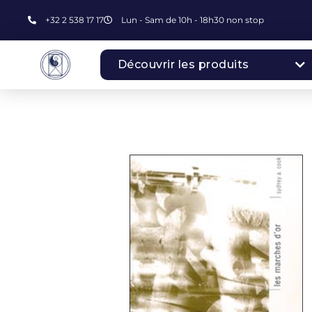
+32 2 538 17 17
Lun - Sam de 10h - 18h30 non stop
Découvrir les produits