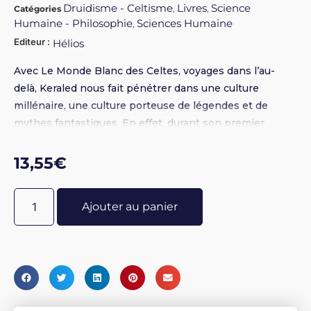
Druidisme - Celtisme
Livres
Science
Catégories
,
,
Humaine - Philosophie
Sciences Humaine
,
Editeur :
Hélios
Avec Le Monde Blanc des Celtes, voyages dans l’au-
delà, Keraled nous fait pénétrer dans une culture
millénaire, une culture porteuse de légendes et de
mythes fantastiques. En effet, durant son premier
voyage dans l’au-delà - il en fera onze au total -, l’auteur
rencontre un Dieu celte au front ceint d’un bandeau
13,55
€
rouge. Ce sera le point de départ d’un parcours
surprenant qui le conduira à devenir barde, puis druide.
Ajouter au panier
Broché 13,5 x 21,5 - 124 pages