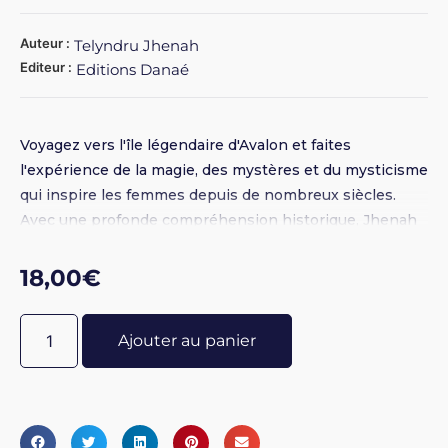
Auteur :
Telyndru Jhenah
Editeur :
Editions Danaé
Voyagez vers l'île légendaire d'Avalon et faites
l'expérience de la magie, des mystères et du mysticisme
qui inspire les femmes depuis de nombreux siècles.
Avec une profonde compréhension historique, Jhenah
Telyndru embarque le lecteur dans un voyage à travers
l'île légendaire d'Avalon, en direction de la découverte
18,00
€
du vrai soi. S'inspirant du riche héritage de la mythologie
celtique britannique, de la légende arthurienne et du
Ajouter au panier
savoir druidique, Mythes et mystères d'Avalon part des
brumes de la mémoire lointaine pour révéler un
fondement pratique dans la tradition avalonienne.Une
tradition qui, partout dans le monde, se veut libératrice
des femmes, transformant leur vie grâce à la quête de la