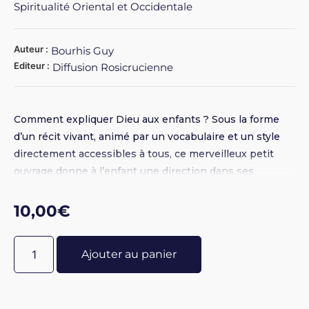
Spiritualité Oriental et Occidentale
Auteur :
Bourhis Guy
Editeur :
Diffusion Rosicrucienne
Comment expliquer Dieu aux enfants ? Sous la forme
d’un récit vivant, animé par un vocabulaire et un style
directement accessibles à tous, ce merveilleux petit
ouvrage donne à l’enfant une direction dans ses
réflexions tout en respectant sa nature intérieure et
ses potentialités. Les adultes y trouveront eux aussi un
10,00
€
réel enseignement.
Ajouter au panier